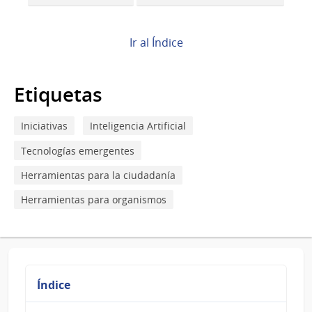
transversales
de
Ir al Índice
Book
para
Etiquetas
Realidad
Iniciativas
Inteligencia Artificial
Extendida
Tecnologías emergentes
Herramientas para la ciudadanía
Herramientas para organismos
Índice