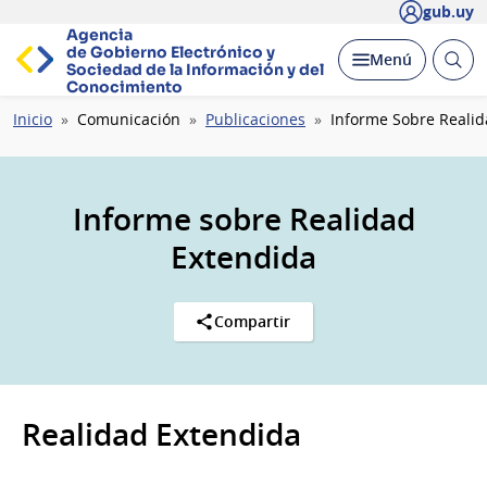
gub.uy
Agencia
de Gobierno Electrónico y
Abrir
Desplegar
Menú
Sociedad de la
Información y del
busc
Conocimiento
Ruta
Inicio
Comunicación
Publicaciones
Informe Sobre Realid
de
navegación
Informe sobre Realidad
Extendida
Compartir
Realidad Extendida