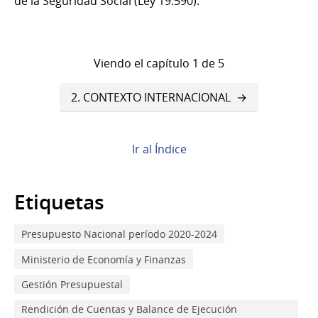
de la Seguridad Social (Ley 19.590).
Viendo el capítulo 1 de 5
Enlaces
2. CONTEXTO INTERNACIONAL
transversales
de
Ir al Índice
Book
para
Etiquetas
1.
Presupuesto Nacional período 2020-2024
RESUMEN
Ministerio de Economía y Finanzas
EJECUTIVO
Gestión Presupuestal
Rendición de Cuentas y Balance de Ejecución