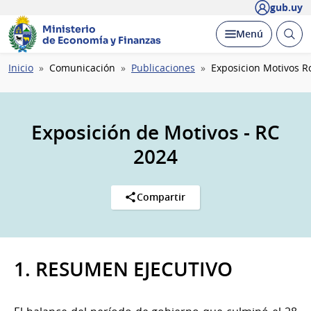
gub.uy
Ministerio
Abrir
Desplegar
Menú
de Economía y Finanzas
busc
Ruta
Inicio
Comunicación
Publicaciones
Exposicion Motivos R
de
navegación
Exposición de Motivos - RC
2024
Compartir
1. RESUMEN EJECUTIVO