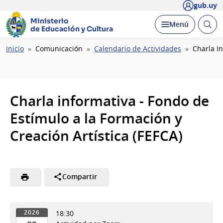
gub.uy
Ministerio
Abrir
Desplegar
Menú
de Educación y Cultura
busc
Ruta
Inicio
Comunicación
Calendario de Actividades
Charla In
de
navegación
Charla informativa - Fondo de
Estímulo a la Formación y
Creación Artística (FEFCA)
Compartir
18:30
2026