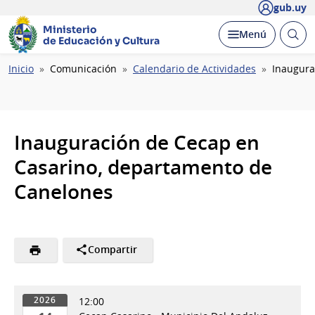
gub.uy
Ministerio
Abrir
Desplegar
Menú
de Educación y Cultura
busc
Ruta
Inicio
Comunicación
Calendario de Actividades
Inaugura
de
navegación
Inauguración de Cecap en
Casarino, departamento de
Canelones
Compartir
12:00
2026