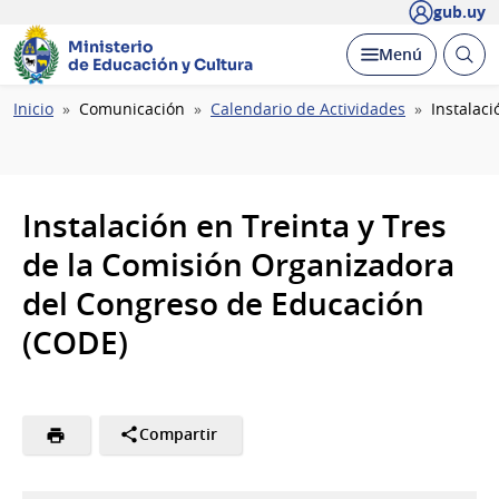
gub.uy
Ministerio
Abrir
Desplegar
Menú
de Educación y Cultura
busc
Ruta
Inicio
Comunicación
Calendario de Actividades
Instalac
de
navegación
Instalación en Treinta y Tres
de la Comisión Organizadora
del Congreso de Educación
(CODE)
Compartir