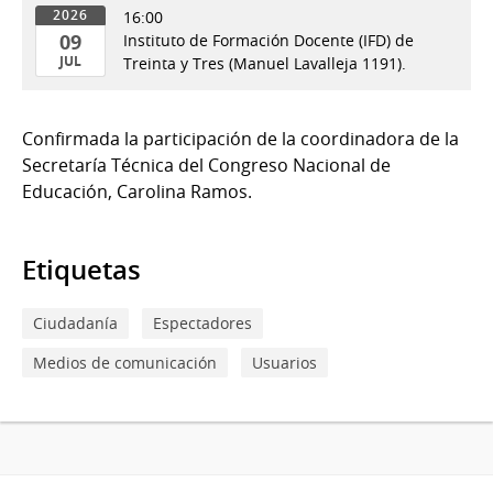
16:00
2026
09
Instituto de Formación Docente (IFD) de
JUL
Treinta y Tres (Manuel Lavalleja 1191).
09
de
Confirmada la participación de la coordinadora de la
Jul
Secretaría Técnica del Congreso Nacional de
del
Educación, Carolina Ramos.
2026
Etiquetas
Ciudadanía
Espectadores
Medios de comunicación
Usuarios