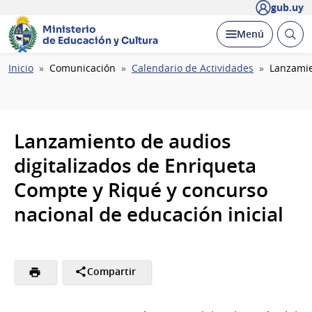
gub.uy
Ministerio
Abrir
Desplegar
Menú
de Educación y Cultura
busc
Ruta
Inicio
Comunicación
Calendario de Actividades
Lanzamie
de
navegación
Lanzamiento de audios
digitalizados de Enriqueta
Compte y Riqué y concurso
nacional de educación inicial
Compartir