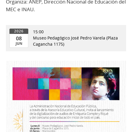
Organiza: ANEP, Dirección Nacional de Educación del
MEC e INAU.
15:00
2026
08
Museo Pedagógico José Pedro Varela (Plaza
JUN
Cagancha 1175)
08
de
Jun
del
2026