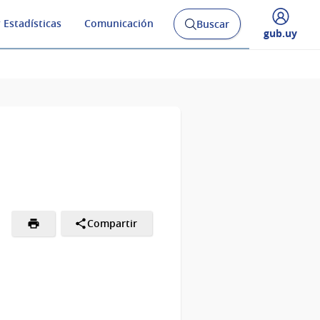
 Estadísticas
Comunicación
Buscar
Abrir
Desplegar
gub.uy
buscador
menú
y
de
Compartir