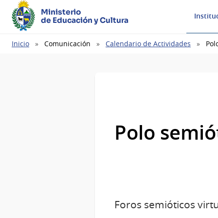
Ministerio
Institu
de Educación y Cultura
Ruta
Inicio
Comunicación
Calendario de Actividades
Pol
de
navegación
Polo semió
Foros semióticos virt