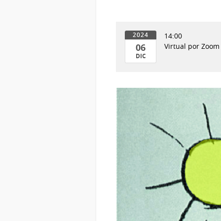
14:00
2024
06
Virtual por Zoom
DIC
06
de
Dic
del
2024