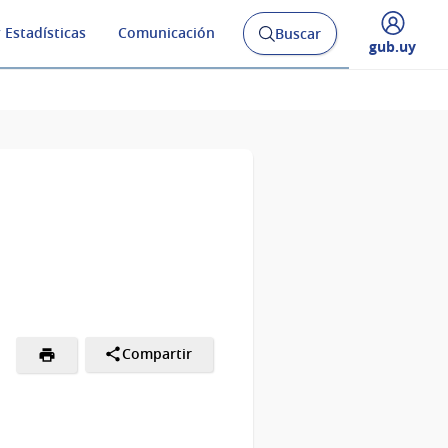
 Estadísticas
Comunicación
Buscar
Abrir
Desplegar
gub.uy
buscador
menú
y
de
Compartir