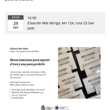
16:00
2024
29
Estación Mal Abrigo, km 124, ruta 23 San
SEP
José.
29
de
Sep
del
2024