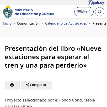
gub.uy
Ministerio
Abrir
Desplegar
Menú
de Educación y Cultura
busc
Ruta
Inicio
Comunicación
Calendario de Actividades
Presenta
de
navegación
Presentación del libro «Nueve
estaciones para esperar el
tren y una para perderlo»
Compartir
Proyecto seleccionado por el Fondo Concursable
para la Cultura