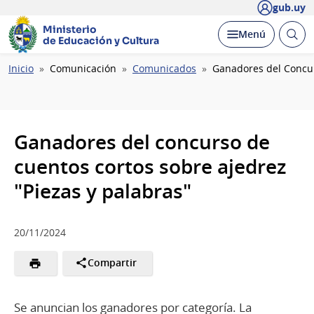
gub.uy
Ministerio
Abrir
Desplegar
Menú
de Educación y Cultura
busc
Ruta
Inicio
Comunicación
Comunicados
Ganadores del Concur
de
navegación
Ganadores del concurso de
cuentos cortos sobre ajedrez
"Piezas y palabras"
20/11/2024
Compartir
Se anuncian los ganadores por categoría. La