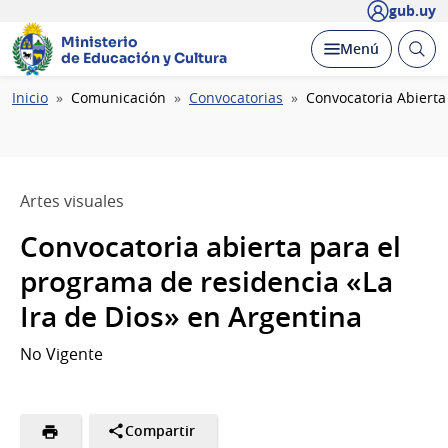
gub.uy
Ministerio
Abrir
Desplegar
Menú
de Educación y Cultura
busc
Ruta
Inicio
Comunicación
Convocatorias
Convocatoria Abierta
de
navegación
Artes visuales
Convocatoria abierta para el
programa de residencia «La
Ira de Dios» en Argentina
No Vigente
Compartir