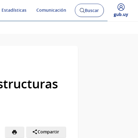
 Estadísticas
Comunicación
Buscar
Abrir
Desplegar
gub.uy
buscador
menú
y
de
structuras
Compartir