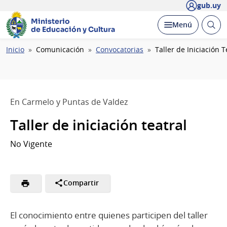
gub.uy
Ministerio
Abrir
Desplegar
Menú
de Educación y Cultura
busc
Ruta
Inicio
Comunicación
Convocatorias
Taller de Iniciación T
de
navegación
En Carmelo y Puntas de Valdez
Taller de iniciación teatral
No Vigente
Compartir
El conocimiento entre quienes participen del taller