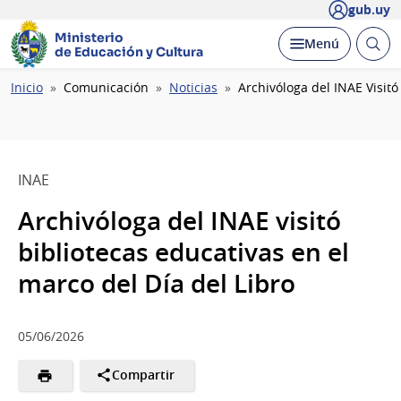
gub.uy
Ministerio
Abrir
Desplegar
Menú
de Educación y Cultura
busc
Ruta
Inicio
Comunicación
Noticias
Archivóloga del INAE Visitó
de
navegación
INAE
Archivóloga del INAE visitó
bibliotecas educativas en el
marco del Día del Libro
05/06/2026
Compartir