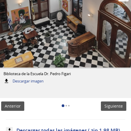
Biblioteca de la Escuela Dr. Pedro Figari
:
Descargar imagen
Biblioteca
de
la
Escuela
Anterior
Siguiente
Dr.
Pedro
Figari
Descargar todas las imágenes (.zip 1.98 MB)