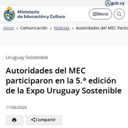
gub.uy
Ministerio
Abrir
Desplegar
Menú
de Educación y Cultura
busc
Ruta
Inicio
Comunicación
Noticias
Autoridades del MEC Partic
de
navegación
Uruguay Sostenible
Autoridades del MEC
participaron en la 5.ª edición
de la Expo Uruguay Sostenible
11/06/2026
Compartir