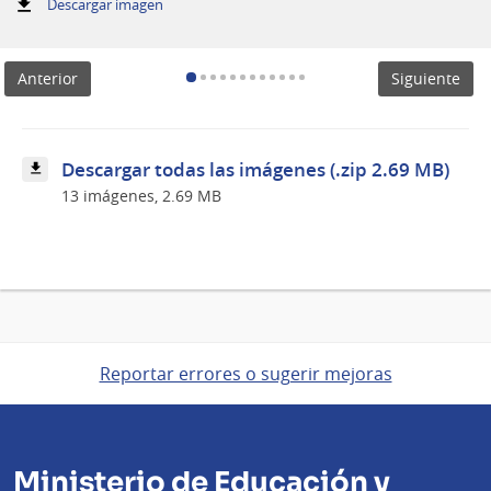
:
Descargar imagen
Autoridades
del
MEC
Anterior
Siguiente
participaron
de
la
apertura
de
Descargar todas las imágenes (.zip 2.69 MB)
la
13 imágenes, 2.69 MB
5.ª
edición
de
la
Expo
Uruguay
Sostenible
Reportar errores o sugerir mejoras
Ministerio de Educación y