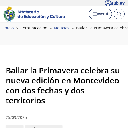
gub.uy
Ministerio
Abrir
Desplegar
Menú
de Educación y Cultura
busc
Ruta
Inicio
Comunicación
Noticias
Bailar La Primavera celebr
de
navegación
Bailar la Primavera celebra su
nueva edición en Montevideo
con dos fechas y dos
territorios
25/09/2025