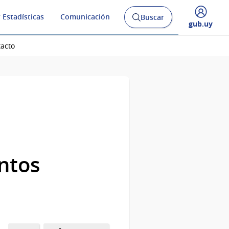
 Estadísticas
Comunicación
Buscar
Abrir
Desplegar
gub.uy
buscador
menú
y
de
tacto
ntos