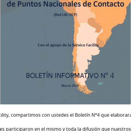
cility, compartimos con ustedes el Boletín N°4 que elaborar
 participaron en el mismo y toda la difusión que nuestros