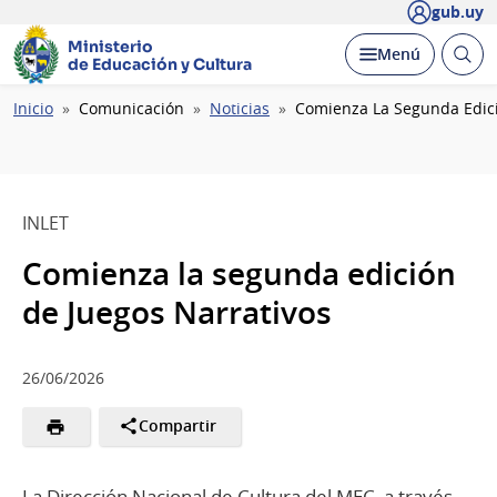
gub.uy
Ministerio
Abrir
Desplegar
Menú
de Educación y Cultura
busc
Ruta
Inicio
Comunicación
Noticias
Comienza La Segunda Edici
de
navegación
INLET
Comienza la segunda edición
de Juegos Narrativos
26/06/2026
Compartir
La Dirección Nacional de Cultura del MEC, a través