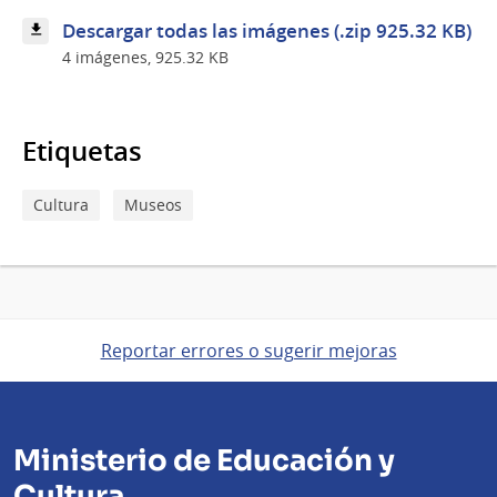
Museo
de
Descargar todas las imágenes (.zip 925.32 KB)
Artes
4 imágenes, 925.32 KB
Decorativas
Palacio
Taranco
Etiquetas
Cultura
Museos
Reportar errores o sugerir mejoras
Ministerio de Educación y
Cultura