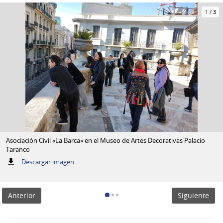
1
/
3
Asociación Civil «La Barca» en el Museo de Artes Decorativas Palacio
Taranco
:
Descargar imagen
Asociación
Civil
«La
Anterior
Siguiente
Barca»
en
el