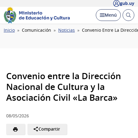
gub.uy
Ministerio
Abrir
Desplegar
Menú
de Educación y Cultura
busc
Ruta
Inicio
Comunicación
Noticias
Convenio Entre La Dirección
de
navegación
Convenio entre la Dirección
Nacional de Cultura y la
Asociación Civil «La Barca»
08/05/2026
Compartir