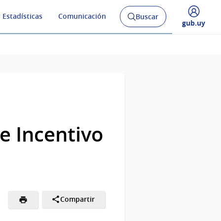
 Estadísticas
Comunicación
Buscar
Abrir
Desplegar
gub.uy
buscador
menú
y
de
e Incentivo
Compartir