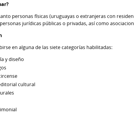
par?
anto personas físicas (uruguayas o extranjeras con residen
ersonas jurídicas públicas o privadas, así como asociacion
n
irse en alguna de las siete categorías habilitadas:
fía y diseño
gos
circense
ditorial cultural
urales
rimonial