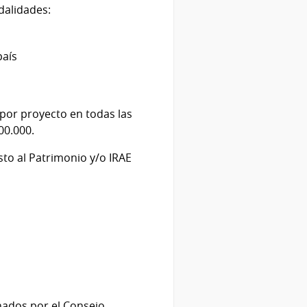
dalidades:
país
 por proyecto en todas las
00.000.
to al Patrimonio y/o IRAE
nados por el Consejo