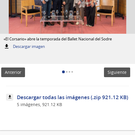
«El Corsario» abre la temporada del Ballet Nacional del Sodre
:
Descargar imagen
«El
Corsario»
abre
la
Anterior
Siguiente
temporada
del
Ballet
Nacional
del
Descargar todas las imágenes (.zip 921.12 KB)
Sodre
5 imágenes, 921.12 KB