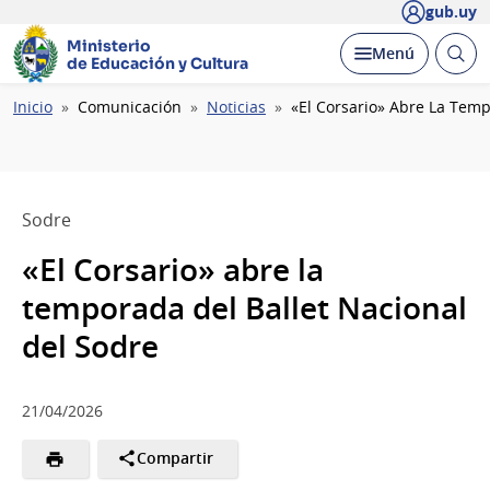
gub.uy
Ministerio
Abrir
Desplegar
Menú
de Educación y Cultura
busc
Ruta
Inicio
Comunicación
Noticias
«El Corsario» Abre La Temp
de
navegación
Sodre
«El Corsario» abre la
temporada del Ballet Nacional
del Sodre
21/04/2026
Compartir