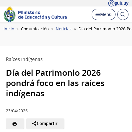
gub.uy
Ministerio
Abrir
Desplegar
Menú
de Educación y Cultura
busc
Ruta
Inicio
Comunicación
Noticias
Día del Patrimonio 2026 Po
de
navegación
Raíces indígenas
Día del Patrimonio 2026
pondrá foco en las raíces
indígenas
23/04/2026
Compartir