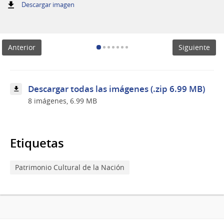
:
Descargar imagen
Presentación
del
Día
del
Anterior
Siguiente
Patrimonio.
Descargar todas las imágenes (.zip 6.99 MB)
8 imágenes, 6.99 MB
Etiquetas
Patrimonio Cultural de la Nación