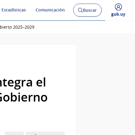
 Estadísticas
Comunicación
Buscar
Abrir
Desplegar
gub.uy
buscador
menú
y
de
Abierto 2025–2029
ntegra el
Gobierno