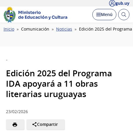
gub.uy
Ministerio
Abrir
Desplegar
Menú
de Educación y Cultura
busc
Ruta
Inicio
Comunicación
Noticias
Edición 2025 del Programa
de
navegación
-
Edición 2025 del Programa
IDA apoyará a 11 obras
literarias uruguayas
23/02/2026
Compartir