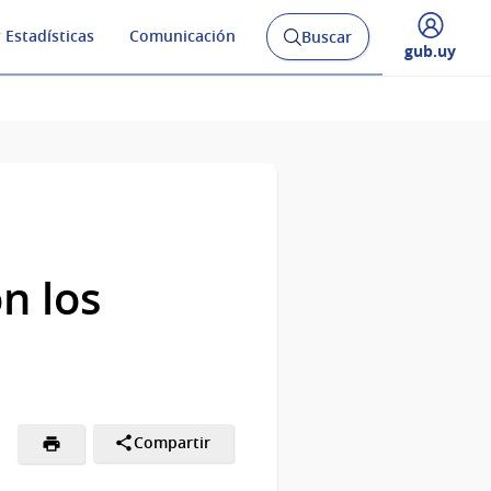
 Estadísticas
Comunicación
Buscar
Abrir
Desplegar
gub.uy
buscador
menú
y
de
n los
Compartir