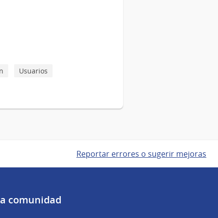
estudios
de
Canal
5.
n
Usuarios
Reportar errores o sugerir mejoras
 la comunidad