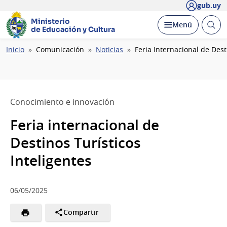
gub.uy
Ministerio
Abrir
Desplegar
Menú
de Educación y Cultura
busc
Ruta
Inicio
Comunicación
Noticias
Feria Internacional de Dest
de
navegación
Conocimiento e innovación
Feria internacional de
Destinos Turísticos
Inteligentes
06/05/2025
Compartir