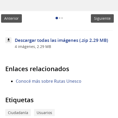
Desde
el
stand
se
Anterior
Siguiente
fomentó
el
turismo
responsable.
Descargar todas las imágenes (.zip 2.29 MB)
4 imágenes, 2.29 MB
Enlaces relacionados
Conocé más sobre Rutas Unesco
Etiquetas
Ciudadanía
Usuarios