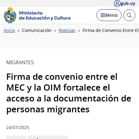
gub.uy
Ministerio
Abrir
Desplegar
Menú
de Educación y Cultura
busc
Ruta
Inicio
Comunicación
Noticias
Firma de Convenio Entre E
de
navegación
MIGRANTES
Firma de convenio entre el
MEC y la OIM fortalece el
acceso a la documentación de
personas migrantes
24/07/2025