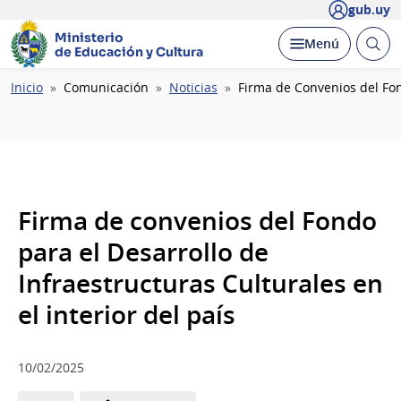
gub.uy
Ministerio
Abrir
Desplegar
Menú
de Educación y Cultura
busc
Ruta
Inicio
Comunicación
Noticias
Firma de Convenios del Fond
de
navegación
Firma de convenios del Fondo
para el Desarrollo de
Infraestructuras Culturales en
el interior del país
10/02/2025