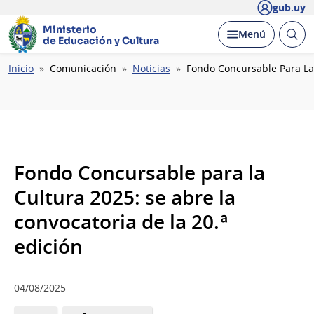
gub.uy
Ministerio
Abrir
Desplegar
Menú
de Educación y Cultura
busc
Ruta
Inicio
Comunicación
Noticias
Fondo Concursable Para La 
de
navegación
Fondo Concursable para la
Cultura 2025: se abre la
convocatoria de la 20.ª
edición
04/08/2025