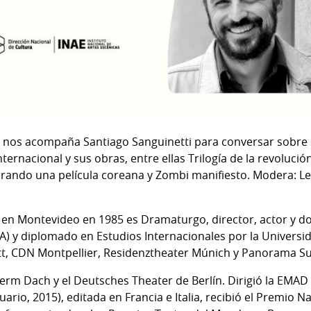
fé nos acompaña Santiago Sanguinetti para conversar sobre
ternacional y sus obras, entre ellas Trilogía de la revolució
rando una película coreana y Zombi manifiesto. Modera: L
 en Montevideo en 1985 es Dramaturgo, director, actor y do
PA) y diplomado en Estudios Internacionales por la Universid
ett, CDN Montpellier, Residenztheater Múnich y Panorama S
erm Dach y el Deutsches Theater de Berlín. Dirigió la EMAD
tuario, 2015), editada en Francia e Italia, recibió el Premio N