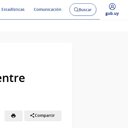
 Estadísticas
Comunicación
Buscar
Abrir
Desplegar
gub.uy
buscador
menú
y
de
entre
Compartir