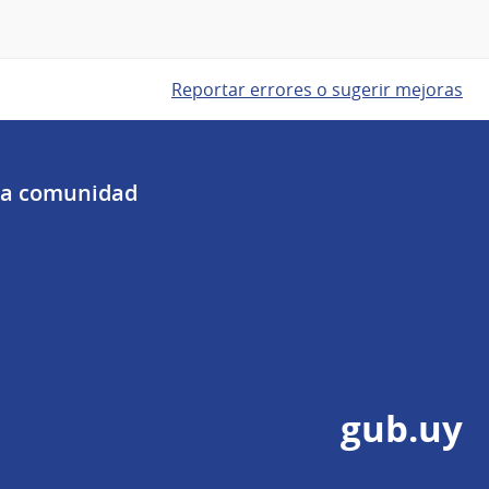
Reportar errores o sugerir mejoras
 la comunidad
gub.uy