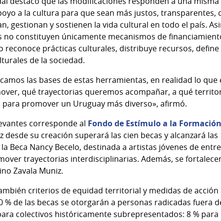
dal destacó que las modificaciones responden a una misma c
poyo a la cultura para que sean más justos, transparentes
n, gestionan y sostienen la vida cultural en todo el país. A
s no constituyen únicamente mecanismos de financiamiento
do reconoce prácticas culturales, distribuye recursos, define
lturales de la sociedad.
camos las bases de estas herramientas, en realidad lo que
ver, qué trayectorias queremos acompañar, a qué territo
 para promover un Uruguay más diverso», afirmó.
evantes corresponde al
Fondo de Estímulo a la Formación 
 desde su creación superará las cien becas y alcanzará las 
la Beca Nancy Becelo, destinada a artistas jóvenes de entre 
mover trayectorias interdisciplinarias. Además, se fortalece
ino Zavala Muniz.
ambién criterios de equidad territorial y medidas de acción
0 % de las becas se otorgarán a personas radicadas fuera 
ara colectivos históricamente subrepresentados: 8 % para