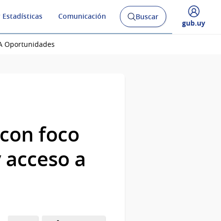
 Estadísticas
Comunicación
Buscar
Abrir
Desplegar
gub.uy
buscador
menú
y
de
 A Oportunidades
 con foco
y acceso a