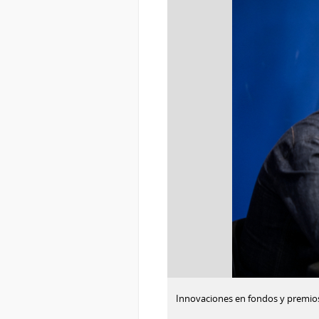
:
Descargar imagen
Innovaciones en fondos y premios 
Innovaciones