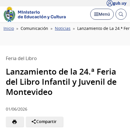
gub.uy
Ministerio
Abrir
Desplegar
Menú
de Educación y Cultura
busc
Ruta
Inicio
Comunicación
Noticias
Lanzamiento de La 24.ª Feri
de
navegación
Feria del Libro
Lanzamiento de la 24.ª Feria
del Libro Infantil y Juvenil de
Montevideo
01/06/2026
Compartir