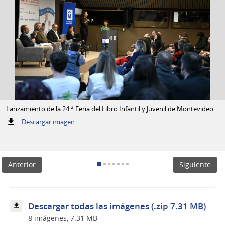
Lanzamiento de la 24.ª Feria del Libro Infantil y Juvenil de Montevideo
:
Descargar imagen
Lanzamiento
de
la
24.ª
Anterior
Siguiente
Feria
del
Libro
Infantil
y
Descargar todas las imágenes (.zip 7.31 MB)
Juvenil
8 imágenes, 7.31 MB
de