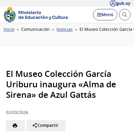
gub.uy
Ministerio
Abrir
Desplegar
Menú
de Educación y Cultura
busc
Ruta
Inicio
Comunicación
Noticias
El Museo Colección García
de
navegación
El Museo Colección García
Uriburu inaugura «Alma de
Sirena» de Azul Gattás
02/03/2026
Compartir