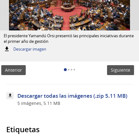
El presidente Yamandú Orsi presentó las principales iniciativas durante
el primer año de gestión
:
Descargar imagen
El
presidente
Yamandú
Anterior
Siguiente
Orsi
presentó
las
principales
iniciativas
Descargar todas las imágenes (.zip 5.11 MB)
durante
5 imágenes, 5.11 MB
el
primer
año
de
gestión
Etiquetas