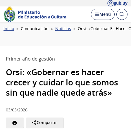
gub.uy
Ministerio
Abrir
Desplegar
Menú
de Educación y Cultura
busc
Ruta
Inicio
Comunicación
Noticias
Orsi: «Gobernar Es Hacer 
de
navegación
Primer año de gestión
Orsi: «Gobernar es hacer
crecer y cuidar lo que somos
sin que nadie quede atrás»
03/03/2026
Compartir