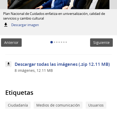
Plan Nacional de Cuidados enfatiza en universalización, calidad de
servicios y cambio cultural
:
Descargar imagen
Plan
Nacional
de
Anterior
Siguiente
Cuidados
enfatiza
en
universalización,
calidad
Descargar todas las imágenes (.zip 12.11 MB)
de
8 imágenes, 12.11 MB
servicios
y
cambio
cultural
Etiquetas
Ciudadanía
Medios de comunicación
Usuarios