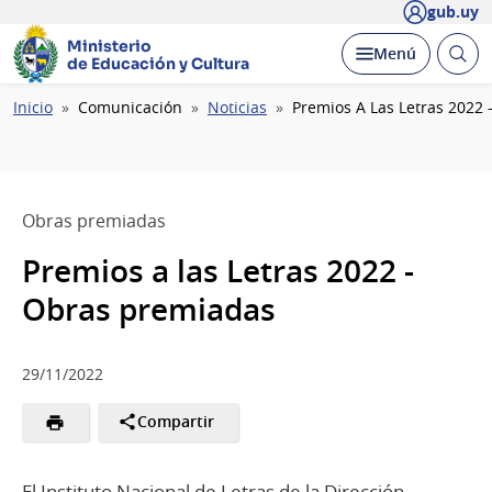
gub.uy
Ministerio
Abrir
Desplegar
Menú
de Educación y Cultura
busc
Ruta
Inicio
Comunicación
Noticias
Premios A Las Letras 2022
de
navegación
Obras premiadas
Premios a las Letras 2022 -
Obras premiadas
29/11/2022
Compartir
El Instituto Nacional de Letras de la Dirección