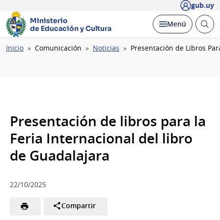
gub.uy
Ministerio
Abrir
Desplegar
Menú
de Educación y Cultura
busc
Ruta
Inicio
Comunicación
Noticias
Presentación de Libros Par
de
navegación
Presentación de libros para la
Feria Internacional del libro
de Guadalajara
22/10/2025
Compartir