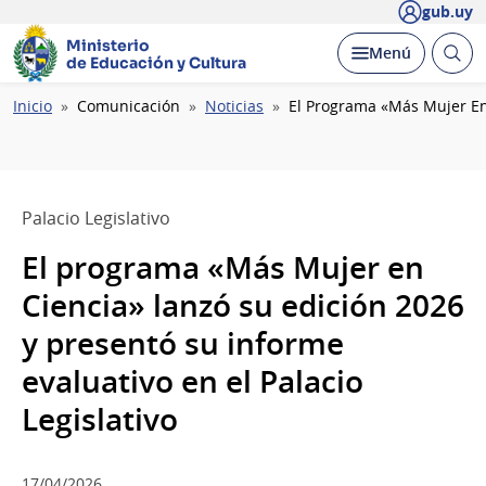
gub.uy
Ministerio
Abrir
Desplegar
Menú
de Educación y Cultura
busc
Ruta
Inicio
Comunicación
Noticias
El Programa «Más Mujer En 
de
navegación
Palacio Legislativo
El programa «Más Mujer en
Ciencia» lanzó su edición 2026
y presentó su informe
evaluativo en el Palacio
Legislativo
17/04/2026