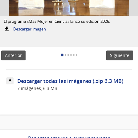
El programa «Más Mujer en Ciencia» lanzó su edición 2026.
:
Descargar imagen
El
programa
«Más
Mujer
Anterior
Siguiente
en
Ciencia»
lanzó
su
edición
Descargar todas las imágenes (.zip 6.3 MB)
2026.
7 imágenes, 6.3 MB