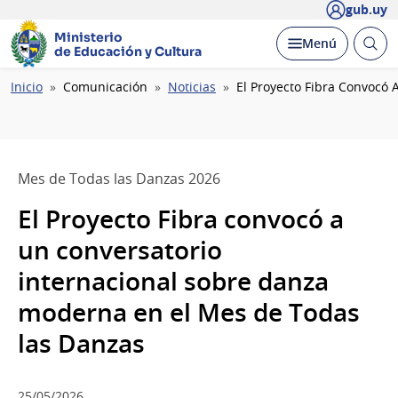
gub.uy
Ministerio
Abrir
Desplegar
Menú
de Educación y Cultura
busc
Ruta
Inicio
Comunicación
Noticias
El Proyecto Fibra Convocó
de
navegación
Mes de Todas las Danzas 2026
El Proyecto Fibra convocó a
un conversatorio
internacional sobre danza
moderna en el Mes de Todas
las Danzas
25/05/2026