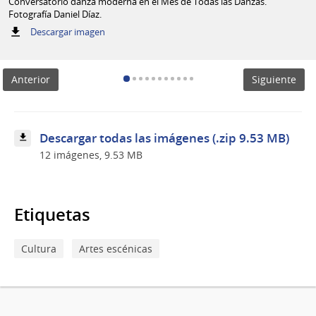
Conversatorio danza moderna en el Mes de Todas las Danzas.
Fotografía Daniel Díaz.
:
Descargar imagen
Conversatorio
danza
moderna
Anterior
Siguiente
en
el
Mes
de
Todas
Descargar todas las imágenes (.zip 9.53 MB)
las
12 imágenes, 9.53 MB
Danzas.
Fotografía
Daniel
Díaz.
Etiquetas
Cultura
Artes escénicas