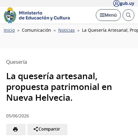
gub.uy
Ministerio
Abrir
Desplegar
Menú
de Educación y Cultura
busc
Ruta
Inicio
Comunicación
Noticias
La Quesería Artesanal, Pro
de
navegación
Quesería
La quesería artesanal,
propuesta patrimonial en
Nueva Helvecia.
05/06/2026
Compartir