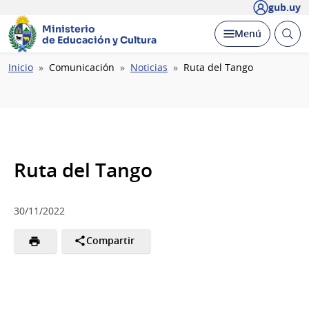
gub.uy
Ministerio
Abrir
Desplegar
Menú
de Educación y Cultura
busc
Ruta
Inicio
Comunicación
Noticias
Ruta del Tango
de
navegación
Ruta del Tango
30/11/2022
Compartir