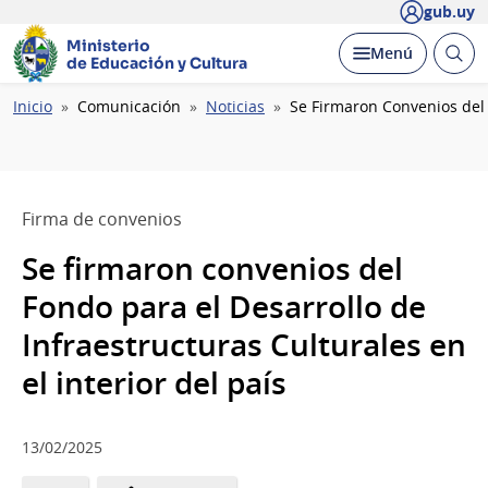
gub.uy
Ministerio
Abrir
Desplegar
Menú
de Educación y Cultura
busc
Ruta
Inicio
Comunicación
Noticias
Se Firmaron Convenios del F
de
navegación
Firma de convenios
Se firmaron convenios del
Fondo para el Desarrollo de
Infraestructuras Culturales en
el interior del país
13/02/2025