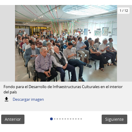
1
/
12
Fondo para el Desarrollo de Infraestructuras Culturales en el interior
del país
:
Descargar imagen
Fondo
para
el
Anterior
Siguiente
Desarrollo
de
Infraestructuras