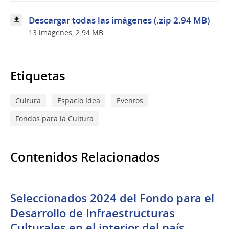
Culturales
en
Descargar todas las imágenes (.zip 2.94 MB)
el
13 imágenes, 2.94 MB
interior
del
país
Etiquetas
Cultura
Espacio Idea
Eventos
Fondos para la Cultura
Contenidos Relacionados
Seleccionados 2024 del Fondo para el
Desarrollo de Infraestructuras
Culturales en el interior del país