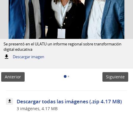
Se presentó en el ULATU un informe regional sobre transformación
digital educativa
:
Descargar imagen
Se
presentó
en
Anterior
Siguiente
el
ULATU
un
informe
regional
Descargar todas las imágenes (.zip 4.17 MB)
sobre
3 imágenes, 4.17 MB
transformación
digital
educativa