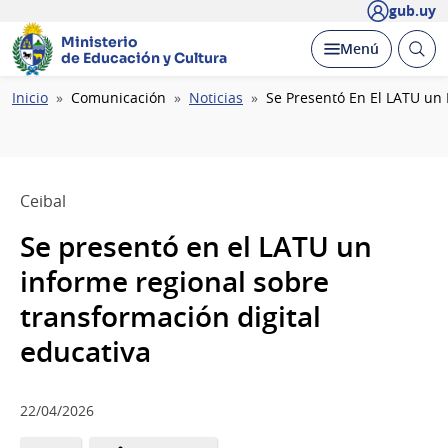
gub.uy
Ministerio
Abrir
Desplegar
Menú
de Educación y Cultura
busc
Ruta
Inicio
Comunicación
Noticias
Se Presentó En El LATU un 
de
navegación
Ceibal
Se presentó en el LATU un
informe regional sobre
transformación digital
educativa
22/04/2026