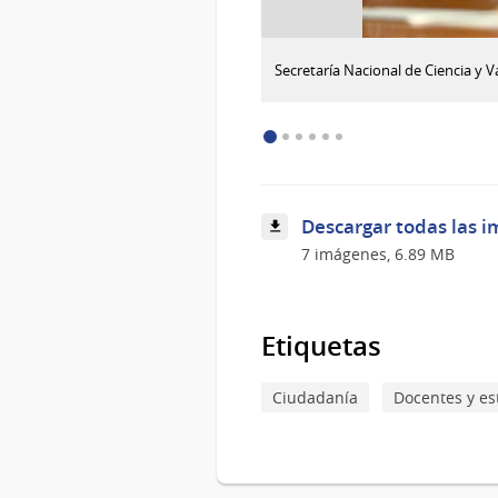
:
Descargar imagen
Secretaría Nacional de Ciencia y 
Secretaría
Nacional
de
Ciencia
y
Valorización
del
Descargar todas las i
Conocimiento
constituye
7 imágenes, 6.89 MB
hito
en
innovación
Etiquetas
Ciudadanía
Docentes y es