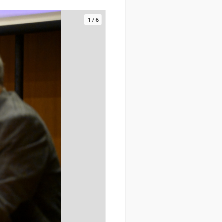
1
/
6