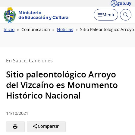
gub.uy
Ministerio
Abrir
Desplegar
Menú
de Educación y Cultura
busc
Ruta
Inicio
Comunicación
Noticias
Sitio Paleontológico Arroy
de
navegación
En Sauce, Canelones
Sitio paleontológico Arroyo
del Vizcaíno es Monumento
Histórico Nacional
14/10/2021
Compartir