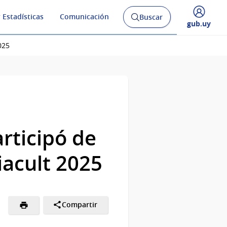
 Estadísticas
Comunicación
Buscar
Abrir
Desplegar
gub.uy
buscador
menú
y
de
025
rticipó de
iacult 2025
Compartir