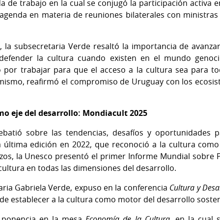
de trabajo en la cual se conjugó la participación activa en
genda en materia de reuniones bilaterales con ministras y
 la subsecretaria Verde resaltó la importancia de avanza
 defender la cultura cuando existen en el mundo genoci
ó por trabajar para que el acceso a la cultura sea para 
imismo, reafirmó el compromiso de Uruguay con los ecosist
omo eje del desarrollo: Mondiacult 2025
batió sobre las tendencias, desafíos y oportunidades pa
a última edición en 2022, que reconoció a la cultura como
zos, la Unesco presentó el primer Informe Mundial sobre Po
 cultura en todas las dimensiones del desarrollo.
aria Gabriela Verde, expuso en la conferencia
Cultura y Desa
de establecer a la cultura como motor del desarrollo sosten
a ponencia en la mesa
Economía de la Cultura,
en la cual 