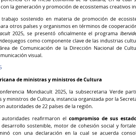
on la generación y promoción de ecosistemas creativos i
trabajo sostenido en materia de promoción de ecosist
 para otros países y organismos en términos de cooperació
acult
2025, se presentó oficialmente el programa
Ibervid
 videojuegos como componente clave de las industrias cultur
 área de Comunicación de la Dirección Nacional de Cultu
omunicación visual.
5
ricana de ministras y ministros de Cultura
conferencia Mondiacult
2025, la subsecretaria Verde part
 y ministros de Cultura, instancia organizada por la Secre
ron autoridades de 22 países de la región.
 autoridades reafirmaron el
compromiso de sus estado
 desarrollo sostenible, motor de cohesión social y forta
lminó con una declaración en la cual se acuerda consoli