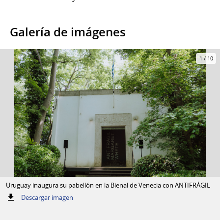
Galería de imágenes
1
/
10
Uruguay inaugura su pabellón en la Bienal de Venecia con ANTIFRÁGIL
:
Descargar imagen
Uruguay
inaugura