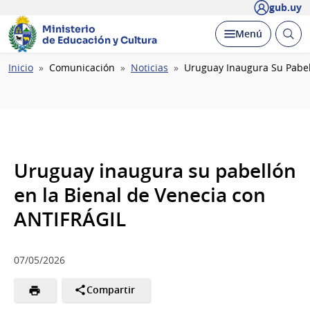
gub.uy
Ministerio
Abrir
Desplegar
Menú
de Educación y Cultura
busc
Ruta
Inicio
Comunicación
Noticias
Uruguay Inaugura Su Pabel
de
navegación
Uruguay inaugura su pabellón
en la Bienal de Venecia con
ANTIFRÁGIL
07/05/2026
Compartir