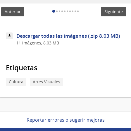
su
pabellón
Anterior
Siguiente
en
la
Bienal
de
Venecia
Descargar todas las imágenes (.zip 8.03 MB)
con
11 imágenes, 8.03 MB
ANTIFRÁGIL
Etiquetas
Cultura
Artes Visuales
Reportar errores o sugerir mejoras