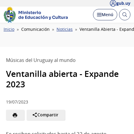
gub.uy
Ministerio
Abrir
Desplegar
Menú
de Educación y Cultura
busc
Ruta
Inicio
Comunicación
Noticias
Ventanilla Abierta - Expan
de
navegación
Músicas del Uruguay al mundo
Ventanilla abierta - Expande
2023
19/07/2023
Compartir
Se reciben solicitudes hasta el 22 de agosto.