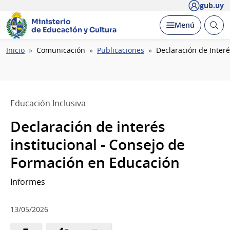
gub.uy
Ministerio
Abrir
Desplegar
Menú
de Educación y Cultura
busc
Ruta
Inicio
Comunicación
Publicaciones
Declaración de Interé
de
navegación
Educación Inclusiva
Declaración de interés
institucional - Consejo de
Formación en Educación
Informes
13/05/2026