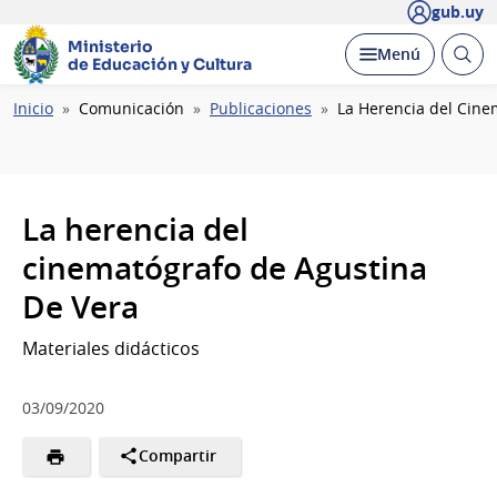
gub.uy
Ministerio
Abrir
Desplegar
Menú
de Educación y Cultura
busc
Ruta
Inicio
Comunicación
Publicaciones
La Herencia del Cine
de
navegación
La herencia del
cinematógrafo de Agustina
De Vera
Materiales didácticos
03/09/2020
Compartir